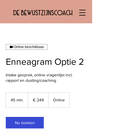
DE BEWUSTZIJNSCOACH
Online beschikbaar
Enneagram Optie 2
Intake gesprek, online vragenlijst incl.
rapport en duiding/coaching
249
euro
45 min.
4
€ 249
Online
5
m
i
n
Nu boeken
.